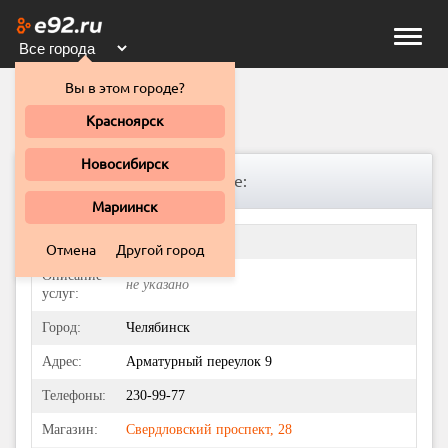
Toggle
naviga
Вы в этом городе?
АВТОПИЛОТ
Красноярск
Новосибирск
Информация о Автосервисе:
Мариинск
Название:
АВТОПИЛОТ
Отмена
Другой город
Описание
не указано
услуг:
Город:
Челябинск
Адрес:
Арматурный переулок 9
Телефоны:
230-99-77
Магазин:
Свердловский проспект, 28