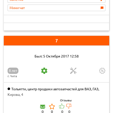
Мини-чат
7
Был: 5 Октября 2017 12:58
8 лет
г. Чита
Тольятти, центр продажи автозапчастей для ВАЗ, ГАЗ,
УАЗ
Кирова, 4
Отзывы
0
0
0
0