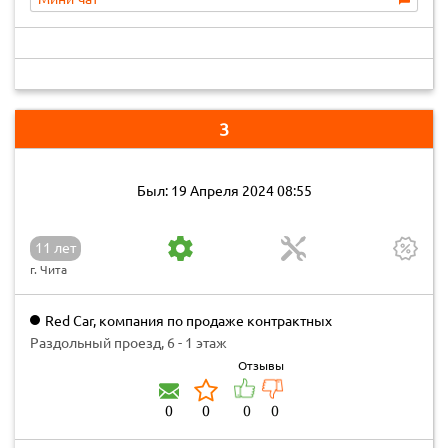
3
Был: 19 Апреля 2024 08:55
11 лет
г. Чита
Red Car, компания по продаже контрактных
автозапчастей
Раздольный проезд, 6 - 1 этаж
Отзывы
0
0
0
0