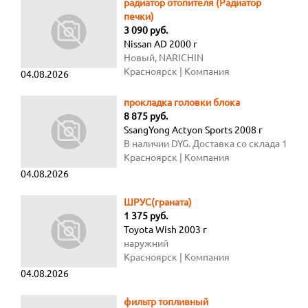
радиатор отопителя (Радиатор
печки)
3 090 руб.
Nissan AD 2000 г
Новый, NARICHIN
Красноярск
| Компания
04.08.2026
прокладка головки блока
8 875 руб.
SsangYong Actyon Sports 2008 г
В наличии DYG. Доставка со склада 1
день.
Красноярск
| Компания
04.08.2026
ШРУС(граната)
1 375 руб.
Toyota Wish 2003 г
наружний
Красноярск
| Компания
04.08.2026
фильтр топливный