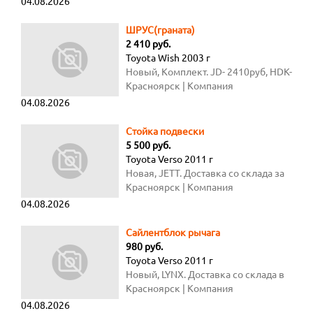
04.08.2026
Частота вращения турбины
компрессора: 225000-37000 об/мин
ШРУС(граната)
Номинальная частота вращения
2 410 руб.
турбины генератора: 26000 ± 2000
Toyota Wish 2003 г
об/мин (86,5±6,5%) Температура
Новый, Комплект. JD- 2410руб, HDK-
выхлопных газов - не более 750оС
3765руб.
Красноярск
| Компания
Заброс температуры выхлопных
04.08.2026
газов - 780оС Мощность на клеммах
генератора - на земле 14кВт
Мощность на клеммах генератора -
Стойка подвески
в полете 12кВт Мощность на
5 500 руб.
клеммах генератора - при запуске
Toyota Verso 2011 г
ТВД 60кВт Цена на АИ-8 , на заводе
Новая, JETT. Доставка со склада за
от 2750000 рублей за штуку без
2-3 часа
Красноярск
| Компания
учёта НДС, на заказ. Двигатель АИ
04.08.2026
-23 сост
Сайлентблок рычага
980 руб.
Toyota Verso 2011 г
Новый, LYNX. Доставка со склада в
течении часа
Красноярск
| Компания
04.08.2026