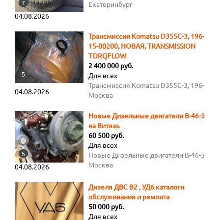
7
R17, б/у, состояние нормальное,
Екатеринбург
смотри на фото, 1 штука, цена 1300
04.08.2026
рублей. Есть ещё три штуки таких
же, но с большим износом, для
Трансмиссия Komatsu D355C-3, 196-
прицепа/тележки подойдёт, 650
15-00200, НОВАЯ, TRANSMISSION
рублей за штуку. Самовывоз, 47 км
TORQFLOW
Екатеринбург Реж. Особо доставки
2 400 000 руб.
нет примерные расценки доставки
5
Для всех
ТК или курьером 2-3,5 тыс.
Трансмиссия Komatsu D355C-3, 196-
04.08.2026
15-00200, TRANSMISSION
Москва
TORQFLOW. Предлагаем из наличия
новую трансмиссию на
Новые Дизельные двигатели В-46-5
трубоукладчик Komatsu D355C-3,
на Витязь
TRANSMISSION TORQFLOW,
60 500 руб.
каталожный номер 196-15-00200.
Для всех
Цена трансмиссии у официалов от 9
5
Новые Дизельные двигатели В-46-5
8 600 000 рублей. ТРАНСМИССИЯ
на Витязь и другую технику.
Москва
04.08.2026
TORQFLOW Уникальная
Идеальное состояние, 1-й
трансмиссия TORQFLOW компании
комплектности, документы!
Дизеля ДВС В2 , УД6 каталоги
Komatsu, состоящая из 3-эле
Индивидуальный ценовой подход!
обслуживания и ремонта
ментного 1-ступенчатого 1-фазного
Продаются НОВЫЕ Дизельные
50 000 руб.
гидротрансформатора с водяным
двигатели В-46-5МС, без наработки.
Для всех