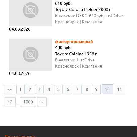
610 руб.
Toyota Corolla Fielder 2000 г
В наличии DEKO-610руб,JustDrive-
800руб
Красноярск
| Компания
04.08.2026
фильтр топливный
400 руб.
Toyota Caldina 1998 г
В наличии JustDrive
Красноярск
| Компания
04.08.2026
<-
1
2
3
4
5
6
7
8
9
10
11
12
...
1000
->
Полная версия