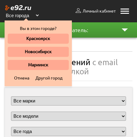
Личный кабинет
Toggle
naviga
Вы в этом городе?
Пользователь:
Красноярск
Новосибирск
Доска объявлений
c email
Мариинск
рассылкой
Отмена
Другой город