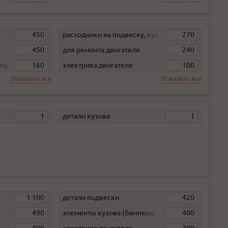
450
расходники на подвеску, кузов, кпп
270
450
для ремонта двигателя
240
ong
160
электрика двигателя
100
Показать все
Показать все
1
детали кузова
1
1 100
детали подвески
420
490
элементы кузова (бампера, жесть)
400
490
электрика двигателя
390