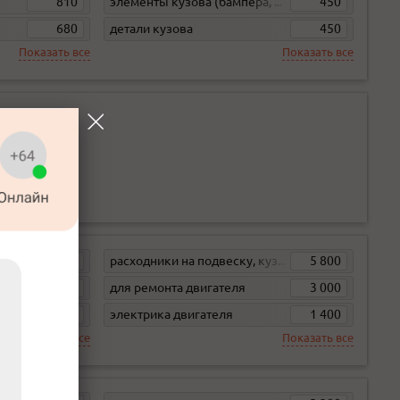
810
элементы кузова (бампера, жесть)
450
680
детали кузова
450
Показать все
Показать все
4 600
расходники на подвеску, кузов, кпп
5 800
2 100
для ремонта двигателя
3 000
2 000
электрика двигателя
1 400
Показать все
Показать все