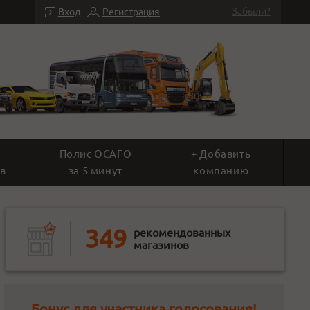
Забыли?
Вход
Регистрация
Полис ОСАГО
+ Добавить
в
за 5 минут
компанию
349
рекомендованных
магазинов
Бонус для участника голосования!