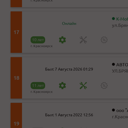
г. Красноярск
K-Mot
Онлайн
ул.Бря
17
10 лет
г. Красноярск
АВТ
Был: 7 Августа 2026 01:29
УЛ.БРЯ
18
11 лет
г. Красноярск
ооо 
Был: 1 Августа 2022 12:56
г.Крас
строен
19