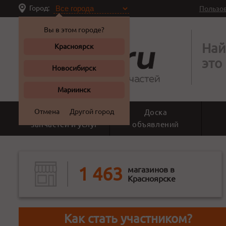
Город:
Пользо
Вы в этом городе?
Най
Красноярск
это
Новосибирск
Мариинск
Отмена
Другой город
Поиск
Доска
запчастей и услуг
объявлений
1 463
магазинов в
Красноярске
Как стать участником?