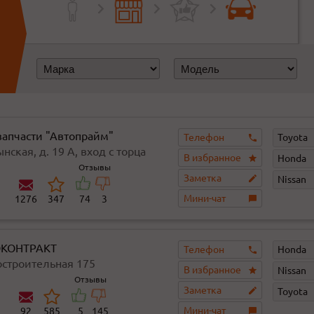
запчасти "Автопрайм"
Телефон
Toyota
ынская, д. 19 А, вход с торца
В избранное
Honda
Отзывы
Заметка
Nissan
Мини-чат
1276
347
74
3
КОНТРАКТ
Телефон
Honda
остроительная 175
В избранное
Nissan
Отзывы
Заметка
Toyota
Мини-чат
92
585
5
145