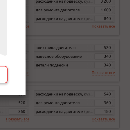
2 600
расходники на подвеску, кузов, кпп
3 200
1 300
для ремонта двигателя
1 600
1 100
расходники на двигатель (ремни, свечи, фильтра)
840
Показать все
Показать все
990
электрика двигателя
520
440
навесное оборудование
340
400
детали подвески
340
Показать все
Показать все
530
расходники на подвеску, кузов, кпп
540
520
для ремонта двигателя
360
et
260
расходники на двигатель (ремни, свечи, фильтра)
180
Показать все
Показать все