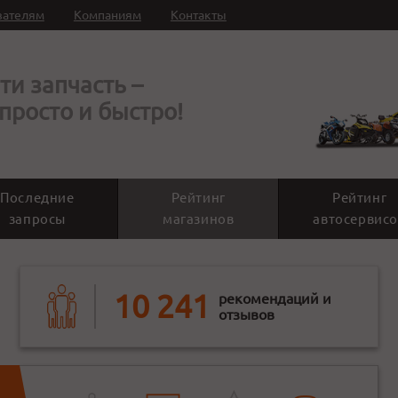
вателям
Компаниям
Контакты
ти запчасть –
 просто и быстро!
Последние
Рейтинг
Рейтинг
запросы
магазинов
автосервисо
10 241
рекомендаций и
отзывов