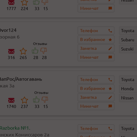
Мини-чат
1777
224
33
15
Dvor124
Телефон
Toyota
зорная 6
В избранное
Subaru
Отзывы
Заметка
Suzuki
Мини-чат
316
265
28
28
ЗапРос/Автогавань
Телефон
Toyota
кая 3а
В избранное
Honda
Отзывы
Заметка
Nissan
Мини-чат
1740
237
33
15
 Razborka №1.
Телефон
Toyota
инских Комиссаров 2а