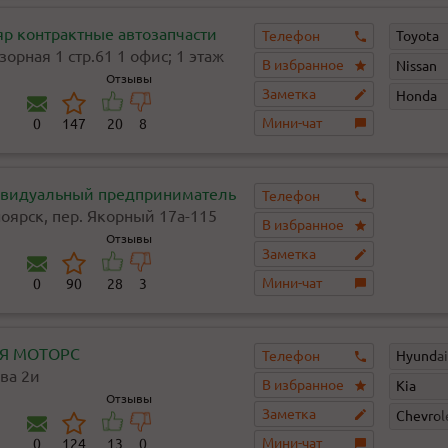
яр контрактные автозапчасти
Телефон
Toyota
орная 1 стр.61 1 офис; 1 этаж
В избранное
Nissan
Отзывы
Заметка
Honda
Мини-чат
0
147
20
8
видуальный предприниматель
Телефон
ноярск, пер. Якорный 17а-115
В избранное
Отзывы
Заметка
Мини-чат
0
90
28
3
Я МОТОРС
Телефон
Hyundai
ва 2и
В избранное
Kia
Отзывы
Заметка
Chevrol
Мини-чат
0
124
13
0