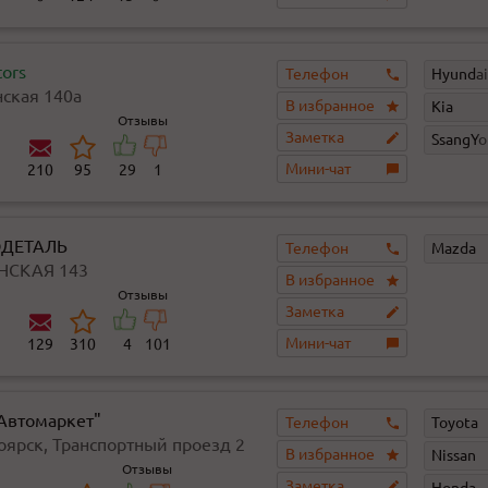
ors
Телефон
Hyundai
нская 140а
В избранное
Kia
Отзывы
Заметка
SsangY
Мини-чат
210
95
29
1
ОДЕТАЛЬ
Телефон
Mazda
НСКАЯ 143
В избранное
Отзывы
Заметка
Мини-чат
129
310
4
101
"Автомаркет"
Телефон
Toyota
ноярск, Транспортный проезд 2
В избранное
Nissan
ие 1
Отзывы
Заметка
Honda