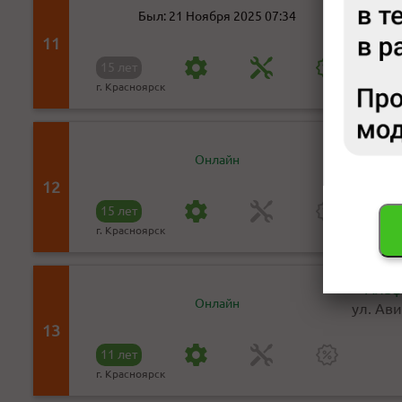
Авто
Был: 21 Ноября 2025 07:34
Гайдаш
11
15 лет
г. Красноярск
Авто
Онлайн
ул.Кал
12
15 лет
г. Красноярск
Альф
Онлайн
ул. Ави
13
11 лет
г. Красноярск