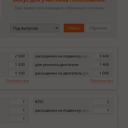
Ваш запрос вне очереди в избранные магазины
Найти
Сбросить
2 600
расходники на подвеску, кузов, кпп
3 600
1 200
для ремонта двигателя
1 400
1 100
расходники на двигатель (ремни, свечи, фильтра)
1 000
Показать все
Показать все
1
КПП
2
1
расходники на подвеску, кузов, кпп
1
1