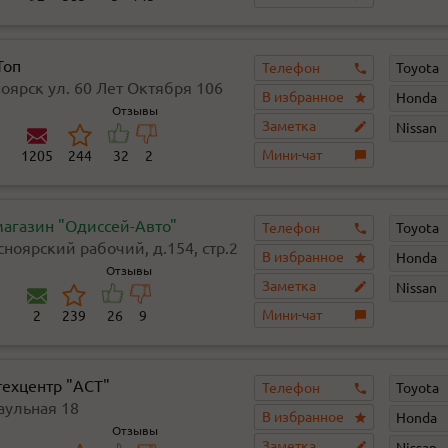
Топ
Телефон
Toyota
ноярск ул. 60 Лет Октября 106
В избранное
Honda
)
Отзывы
Заметка
Nissan
Мини-чат
1205
244
32
2
магазин "Одиссей-Авто"
Телефон
Toyota
сноярский рабочий, д.154, стр.2
В избранное
Honda
Отзывы
Заметка
Nissan
Мини-чат
2
239
26
9
техцентр "ACT"
Телефон
Toyota
аульная 18
В избранное
Honda
Отзывы
Заметка
Nissan