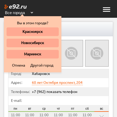
Toggle
naviga
Вы в этом городе?
Хабаровский клуб 4х4, НП
Красноярск
Новосибирск
Мариинск
Отмена
Другой город
Город:
Хабаровск
Адрес:
60 лет Октября проспект, 204
Телефоны:
+7 (962)
показать телефон
E-mail:
пн
вт
ср
чт
пт
сб
вс
11:00
11:00
11:00
11:00
11:00
11:00