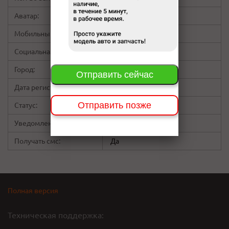
Аватар:
Мобильный:
не указано
Социальная сеть:
скрыт
Город:
Красноярск
Отправить сейчас
Дата регистрации:
17:42 11.04.12
Отправить позже
Статус:
Пользователь
Уведомления на Email:
Да
Да
Да
Да
Получать смс:
Да
Полная версия
Техническая поддержка: