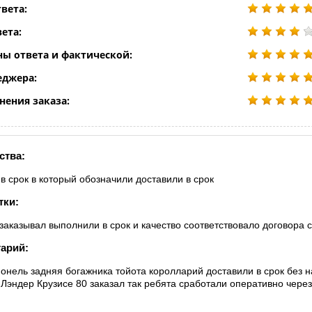
вета:
ета:
ны ответа и фактической:
еджера:
нения заказа:
ства:
 в срок в который обозначили доставили в срок
тки:
 заказывал выполнили в срок и качество соответствовало договора 
арий:
понель задняя богажника тойота королларий доставили в срок без 
 Лэндер Крузисе 80 заказал так ребята сработали оперативно че