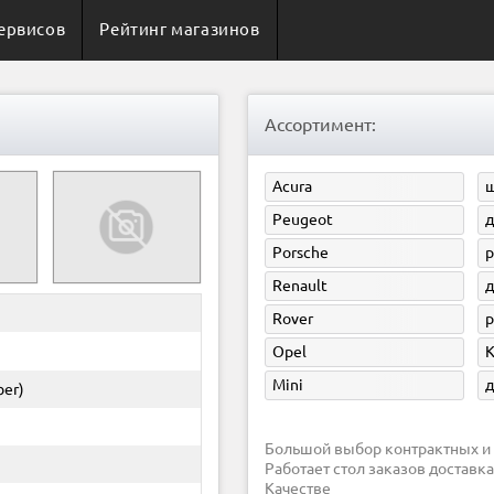
ервисов
Рейтинг магазинов
Ассортимент:
Acura
ш
Peugeot
д
Porsche
р
Renault
д
Rover
р
Opel
Mini
д
ber)
Большой выбор контрактных и 
Работает стол заказов доставка 
Качестве