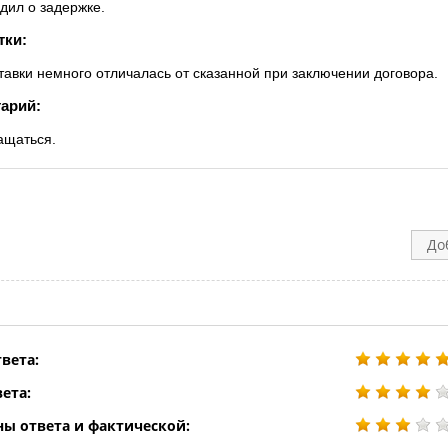
дил о задержке.
тки:
тавки немного отличалась от сказанной при заключении договора.
арий:
ащаться.
До
вета:
ета:
ны ответа и фактической: