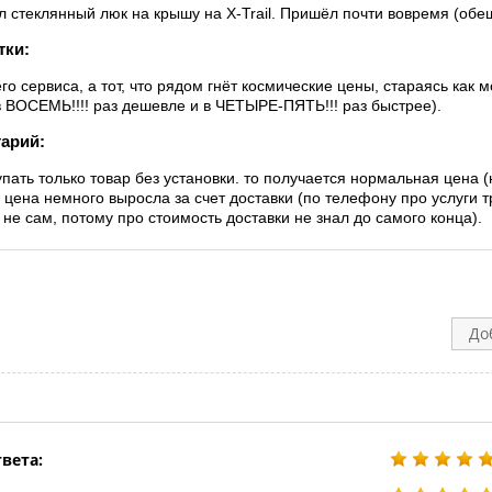
л стеклянный люк на крышу на X-Trail. Пришёл почти вовремя (обещ
тки:
его сервиса, а тот, что рядом гнёт космические цены, стараясь ка
в ВОСЕМЬ!!!! раз дешевле и в ЧЕТЫРЕ-ПЯТЬ!!! раз быстрее).
арий:
упать только товар без установки. то получается нормальная цена (
 цена немного выросла за счет доставки (по телефону про услуги 
 не сам, потому про стоимость доставки не знал до самого конца).
До
вета: