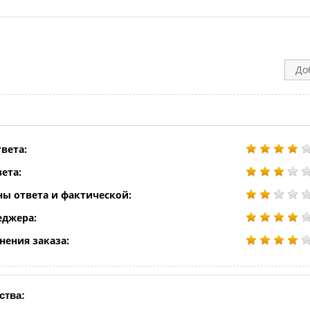
До
вета:
ета:
ны ответа и фактической:
еджера:
нения заказа:
ства: