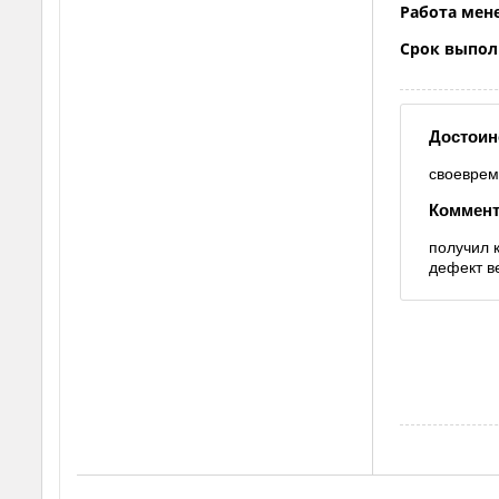
Работа мен
Срок выпол
Достоин
своеврем
Коммент
получил 
дефект в