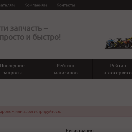
вателям
Компаниям
Контакты
ти запчасть –
 просто и быстро!
Последние
Рейтинг
Рейтинг
запросы
магазинов
автосервисо
паролем или зарегистрируйтесь.
Регистрация