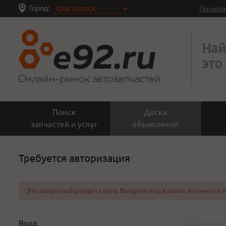
Город:
Пользо
Най
это
Поиск
Доска
запчастей и услуг
объявлений
Требуется авторизация
Это закрытый раздел сайта. Войдите под вашим логином и 
Вход