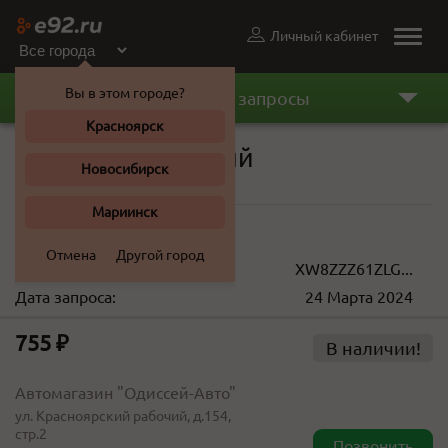
Личный кабинет
Toggle
naviga
Вы в этом городе?
Последние запросы
Красноярск
Фильтр топливный
Новосибирск
Volkswagen Polo 2019 г.
Мариинск
710 ... 3 650 ₽
Отмена
Другой город
VIN(кузов):
XW8ZZZ61ZLG...
Дата запроса:
24 Марта 2024
755 ₽
В наличии!
Автомагазин "Одиссей-Авто"
ул. Красноярский рабочий, д.154,
стр.2
Позвонить