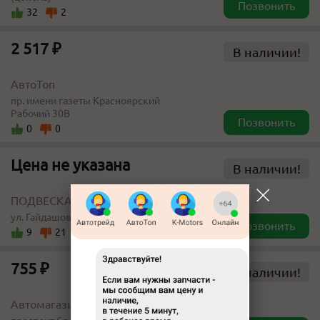
Позвонить
32
2
2 517 ₽
В наличии!
АвтоТоп
пр. имени газеты Красноярский
Рабочий 30В
Позвонить
0
0
Цена не указана
В наличии!
ПОДВЕСКА-ЦЕНТР
ул. Гайдашовка 30
Позвонить
9
21
755 ₽
В наличии!
Автомагазин "Одиссей-Авто"