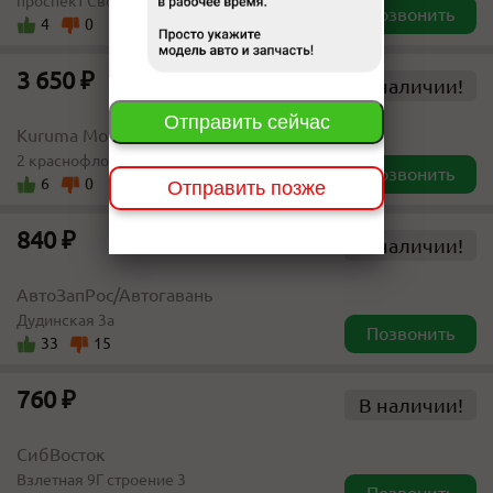
проспект Свободный д.29
Позвонить
4
0
3 650 ₽
В наличии!
Отправить сейчас
Kuruma Motors
2 краснофлотская, 1
Позвонить
6
0
Отправить позже
840 ₽
В наличии!
АвтоЗапРос/Автогавань
Дудинская 3а
Позвонить
33
15
760 ₽
В наличии!
СибВосток
Взлетная 9Г строение 3