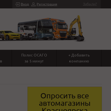
Забыли?
Вход
Регистрация
Полис ОСАГО
+ Добавить
в
за 5 минут
компанию
Опросить все
автомагазины
Красноярска