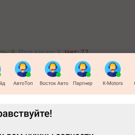
ть: 8
,
Под заказ: 3
,
Нет: 72
Телефон
кая, 1
+7 (999)
показать телефон
 Лет Октября
+7 (391)
показать телефон
ь)
ный д.29
+7 (902)
показать телефон