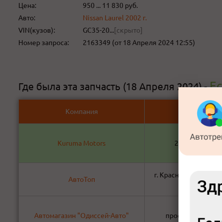
Цена:
950 ... 11 830 руб.
Авто:
Nissan Laurel 2002 г.
VIN(кузов):
GC35-20...
[скрыто]
Номер запроса:
2163349 (от 18 Апреля 2024 12:55)
Ес
Где была эта запчасть (18 Апреля 2024) -
Компания
Адрес
Kuruma Motors
2 краснофлотс
г. Красноярск ул. 60
АвтоТоп
106 (цокол
Автомагазин "Одиссей-Авто"
проспект Свобод