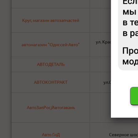
Круг, магазин автозапчастей
Мичурина, 
ул. Красноярский раб
автомагазин "Одиссей-Авто"
стр.2
АВТОДЕТАЛЬ
УЛ.БРЯНСКАЯ
АВТОКОНТРАКТ
ул.Судостроител
АвтоЗапРос/Автогавань
Дудинская
Авто ГиД
Северное шос