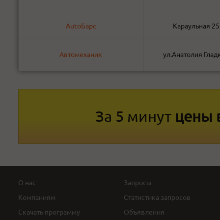
AutoБарс
Караульная 25 
Автомеханик
ул.Анатолия Глад
За 5 минут
цены 
О нас
Запросы
Компаниям
Статистика запросов
Скачать программу
Объявления