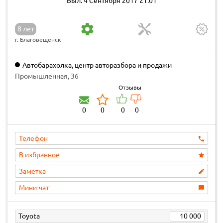
Был: 4 Сентября 2017 21:01
8 лет
г. Благовещенск
Автобарахолка, центр авторазбора и продажи
автозапчастей
Промышленная, 36
Отзывы
0
0
0
0
Телефон
В избранное
Заметка
Мини-чат
Toyota
10 000