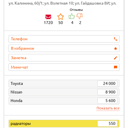
ул. Калинина, 60/1; ул. Взлетная 10; ул. Гайдашовка 8И; ул.
Семафорная 261Д; просп. Красноярский рабочий 27 стр. 64
Отзывы
1720
50
4
2
Телефон
В избранное
Заметка
Мини-чат
Toyota
24 000
Nissan
8 900
Honda
5 600
Показать все
радиаторы
550