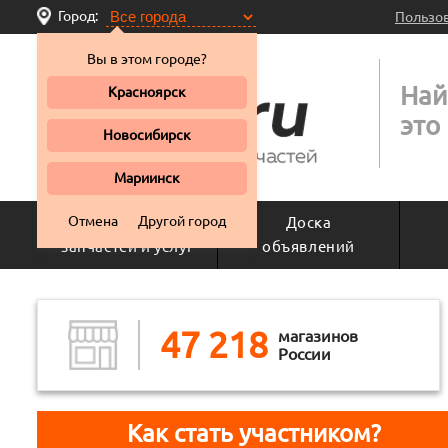
Город:
Пользо
Вы в этом городе?
Най
Красноярск
это
Новосибирск
Мариинск
Отмена
Другой город
Поиск
Доска
запчастей и услуг
объявлений
47 218
магазинов
России
Как стать участником?