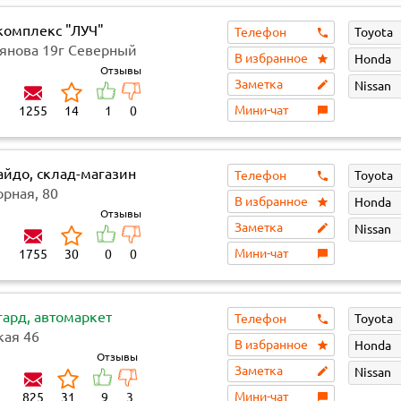
комплекс "ЛУЧ"
Телефон
Toyota
янова 19г Северный
В избранное
Honda
Отзывы
Заметка
Nissan
Мини-чат
1255
14
1
0
айдо, склад-магазин
Телефон
Toyota
пчастей
рная, 80
В избранное
Honda
Отзывы
Заметка
Nissan
Мини-чат
1755
30
0
0
гард, автомаркет
Телефон
Toyota
кая 46
В избранное
Honda
Отзывы
Заметка
Nissan
Мини-чат
825
31
9
3