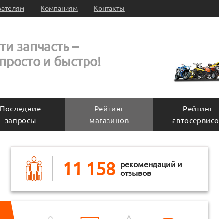
вателям
Компаниям
Контакты
ти запчасть –
 просто и быстро!
Последние
Рейтинг
Рейтинг
запросы
магазинов
автосервисо
11 158
рекомендаций и
отзывов