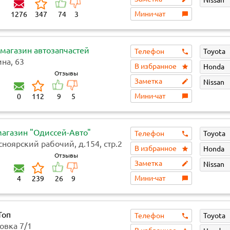
Мини-чат
1276
347
74
3
 магазин автозапчастей
Телефон
Toyota
на, 63
В избранное
Honda
Отзывы
Заметка
Nissan
Мини-чат
0
112
9
5
магазин "Одиссей-Авто"
Телефон
Toyota
сноярский рабочий, д.154, стр.2
В избранное
Honda
Отзывы
Заметка
Nissan
Мини-чат
4
239
26
9
Топ
Телефон
Toyota
овка 7/1