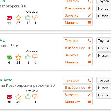
-М
Телефон
Toyota
ветлогорский 8
В избранное
Honda
Отзывы
Заметка
Nissan
Мини-чат
11
87
12
1
IVE
Телефон
Toyota
икова 54 е
В избранное
Honda
Отзывы
Заметка
Nissan
Мини-чат
6
31
2
0
ок Авто
Телефон
Toyota
зеты Красноярский рабочий 30
В избранное
Nissan
1/2
Отзывы
Заметка
Honda
Мини-чат
30
49
3
1