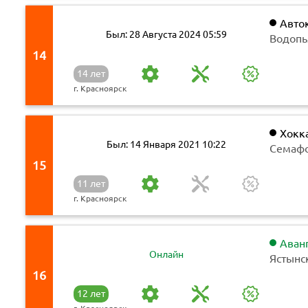
Авто
Был: 28 Августа 2024 05:59
Водопь
14
14 лет
г. Красноярск
Хокк
Был: 14 Января 2021 10:22
автоза
Семафо
15
11 лет
г. Красноярск
Аван
Онлайн
Ястынс
16
12 лет