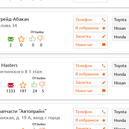
трейд-Абакан
Телефон
Toyota
ылова 34
В избранное
Nissan
Отзывы
Заметка
Honda
Мини-чат
2
0
0
0
 Masters
Телефон
Toyota
 Белинского 8​ 3 этаж
В избранное
Honda
ОЛЛ (самовывоза нет)
Отзывы
Заметка
Nissan
Мини-чат
1333
197
24
5
запчасти "Автопрайм"
Телефон
Toyota
ынская, д. 19 А, вход с торца
В избранное
Honda
Отзывы
Заметка
Nissan