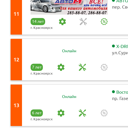
АВТО
пер. С
11
14 лет
г. Красноярск
X-DR
Онлайн
ул.Сур
12
7 лет
г. Красноярск
Вост
Онлайн
пр. Га
А, стр. 
13
6 лет
г. Красноярск