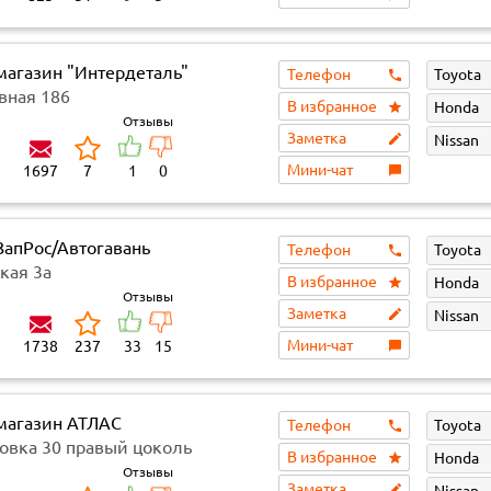
магазин "Интердеталь"
Телефон
Toyota
вная 186
В избранное
Honda
Отзывы
Заметка
Nissan
Мини-чат
1697
7
1
0
ЗапРос/Автогавань
Телефон
Toyota
кая 3а
В избранное
Honda
Отзывы
Заметка
Nissan
Мини-чат
1738
237
33
15
магазин АТЛАС
Телефон
Toyota
овка 30 правый цоколь
В избранное
Honda
Отзывы
Заметка
Nissan