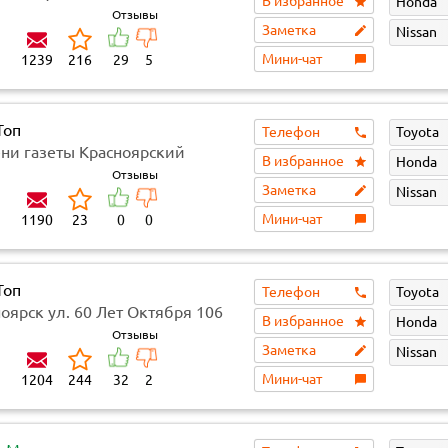
В избранное
Honda
Отзывы
Заметка
Nissan
Мини-чат
1239
216
29
5
Топ
Телефон
Toyota
ени газеты Красноярский
В избранное
Honda
й 30В
Отзывы
Заметка
Nissan
Мини-чат
1190
23
0
0
Топ
Телефон
Toyota
ноярск ул. 60 Лет Октября 106
В избранное
Honda
)
Отзывы
Заметка
Nissan
Мини-чат
1204
244
32
2