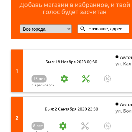
Добавь магазин в избранное, и твой
голос будет засчитан
Авто
Был: 18 Ноября 2023 00:30
ул. Кал
ул. Га
1
261Д; 
15 лет
стр. 64
г. Красноярск
Авто
Был: 2 Сентября 2020 22:30
ул. Бо
2
8 лет