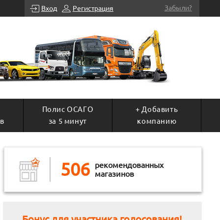
Забыли?
Вход
Регистрация
Полис ОСАГО
+ Добавить
в
за 5 минут
компанию
506
рекомендованных
магазинов
Бонус для участника голосования!