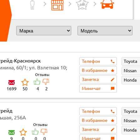
трейд-Красноярск
Телефон
Toyota
инина, 60/1; ул. Взлетная 10;
В избранное
Nissan
йдашовка 8И; ул. Семафорная
Отзывы
Заметка
Honda
просп. Красноярский рабочий 27
Мини-чат
1699
50
4
2
трейд
Телефон
Toyota
льшая, 256А
В избранное
Nissan
Отзывы
Заметка
Honda
Мини-чат
9
0
0
0