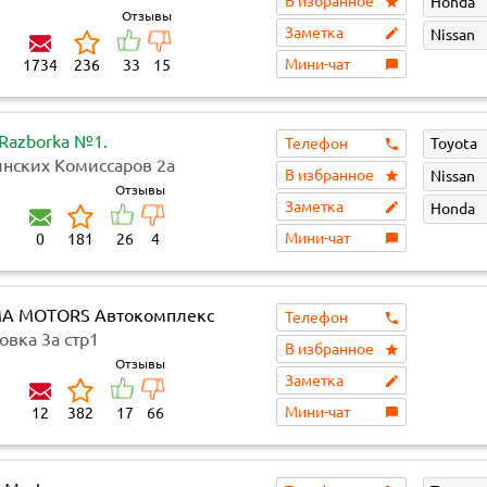
В избранное
Honda
Отзывы
Заметка
Nissan
Мини-чат
1734
236
33
15
 Razborka №1.
Телефон
Toyota
инских Комиссаров 2а
В избранное
Nissan
Отзывы
Заметка
Honda
Мини-чат
0
181
26
4
A MOTORS Автокомплекс
Телефон
овка 3а стр1
В избранное
Отзывы
Заметка
Мини-чат
12
382
17
66