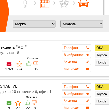
техцентр "ACT"
Телефон
ОКА
аульная 18
В избранное
Toyota
Отзывы
Заметка
Honda
Мини-чат
1769
224
33
15
SNAB_VL
Телефон
ОКА
дская 20 строение 6, офис 1
В избранное
Toyota
Отзывы
Заметка
Honda
Мини-чат
9
27
22
8