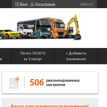
Забыли?
Вход
Регистрация
Полис ОСАГО
+ Добавить
в
за 5 минут
компанию
506
рекомендованных
магазинов
Бонус для участника голосования!