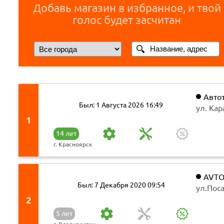
Добавь магазин в избранное, и твой
голос будет засчитан
Авто
Был: 1 Августа 2026 16:49
ул. Кар
1
14 лет
г. Красноярск
AVTO
Был: 7 Декабря 2020 09:54
ул.Поса
2
5 лет