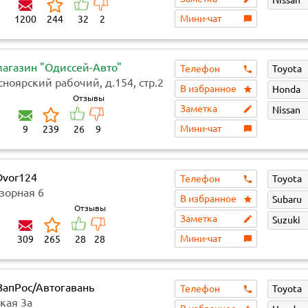
Мини-чат
1200
244
32
2
магазин "Одиссей-Авто"
Телефон
Toyota
сноярский рабочий, д.154, стр.2
В избранное
Honda
Отзывы
Заметка
Nissan
Мини-чат
9
239
26
9
Dvor124
Телефон
Toyota
зорная 6
В избранное
Subaru
Отзывы
Заметка
Suzuki
Мини-чат
309
265
28
28
ЗапРос/Автогавань
Телефон
Toyota
кая 3а