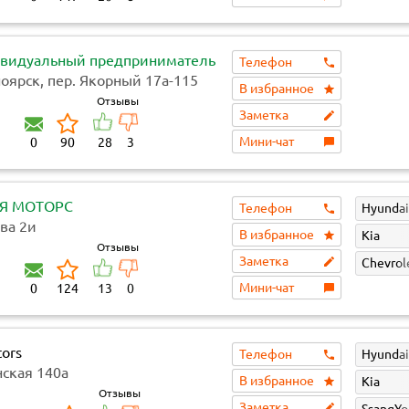
видуальный предприниматель
Телефон
ноярск, пер. Якорный 17а-115
В избранное
Отзывы
Заметка
Мини-чат
0
90
28
3
Я МОТОРС
Телефон
Hyundai
ва 2и
В избранное
Kia
Отзывы
Заметка
Chevrol
Мини-чат
0
124
13
0
ors
Телефон
Hyundai
нская 140а
В избранное
Kia
Отзывы
Заметка
SsangY