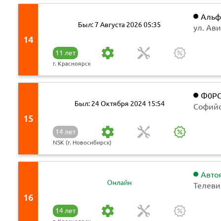
Альф
Был: 7 Августа 2026 05:35
ул. Ави
14
11 лет
г. Красноярск
Ф0PC
Был: 24 Октября 2024 15:54
'Фopca
Софийс
наПраво
15
14 лет
NSK (г. Новосибирск)
Авто
Онлайн
Телевиз
16
14 лет