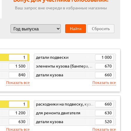
Ваш запрос вне очереди в избранные магазины
Найти
Сбросить
1
детали подвески
1 000
1 500
элементы кузова (бампера, жесть)
670
840
детали кузова
660
Показать все
Показать все
1
расходники на подвеску, кузов, кпп
660
1 200
для ремонта двигателя
630
630
детали кузова
520
Показать все
Показать все