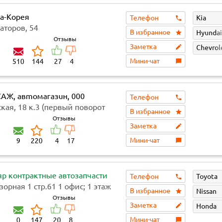
а-Корея
Телефон
Kia
аторов, 54
В избранное
Hyundai
Отзывы
Заметка
Chevrol
Мини-чат
510
144
27
4
AЖ, aвmoмaгaзuн, 000
Телефон
ж'
кая, 18 к.3 (первый поворот
В избранное
 после АЗС 'Опти')
Отзывы
Заметка
Мини-чат
9
220
4
17
яр контрактные автозапчасти
Телефон
Toyota
орная 1 стр.61 1 офис; 1 этаж
В избранное
Nissan
Отзывы
Заметка
Honda
Мини-чат
0
147
20
8