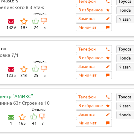
 Masters
Телефон
Toyota
 Белинского 8​ 3 этаж
В избранное
Honda
ОЛЛ (самовывоза нет)
Отзывы
Заметка
Nissan
Мини-чат
1329
197
24
5
Топ
Телефон
Toyota
овка 7/1
В избранное
Honda
Отзывы
Заметка
Nissan
Мини-чат
1235
216
29
5
центр "АМИКС"
Телефон
Toyota
инина 63г Строение 10
В избранное
Nissan
Отзывы
Заметка
Honda
Мини-чат
1
165
41
7