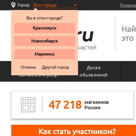
Город:
Пользо
Вы в этом городе?
Най
Красноярск
это
Новосибирск
Мариинск
Отмена
Другой город
Поиск
Доска
запчастей и услуг
объявлений
47 218
магазинов
России
Как стать участником?