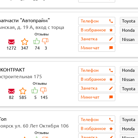
запчасти "Автопрайм"
Телефон
Toyota
ынская, д. 19 А, вход с торца
В избранное
Honda
Отзывы
Заметка
Nissan
Мини-чат
1272
347
74
3
КОНТРАКТ
Телефон
Honda
остроительная 175
В избранное
Nissan
Отзывы
Заметка
Toyota
Мини-чат
82
585
5
145
Топ
Телефон
Toyota
ноярск ул. 60 Лет Октября 106
В избранное
Honda
)
Отзывы
Заметка
Nissan