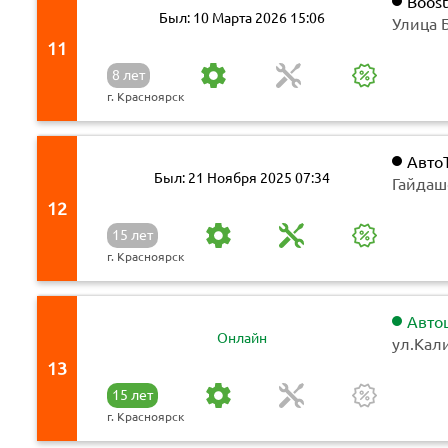
Boost
Был: 10 Марта 2026 15:06
​​Улица
КомсоМ
11
8 лет
г. Красноярск
Авто
Был: 21 Ноября 2025 07:34
Гайдаш
12
15 лет
г. Красноярск
Авто
Онлайн
ул.Кал
13
15 лет
г. Красноярск