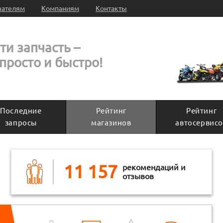
вателям
Компаниям
Контакты
ти запчасть –
 просто и быстро!
Последние
Рейтинг
Рейтинг
запросы
магазинов
автосервисо
11 157
рекомендаций и
отзывов