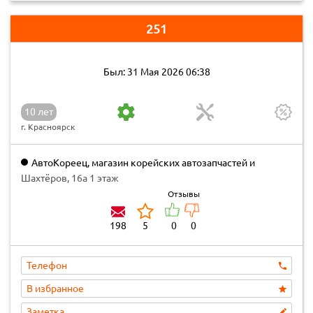
251
Был: 31 Мая 2026 06:38
10 лет
г. Красноярск
АвтоКореец, магазин корейских автозапчастей и
аксессуаров
Шахтёров, 16а 1 этаж
Отзывы
198
5
0
0
Телефон
В избранное
Заметка